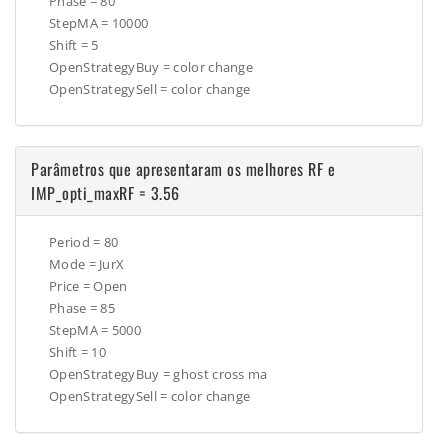
Phase = 80
StepMA = 10000
Shift = 5
OpenStrategyBuy =
color change
OpenStrategySell = color change
Parâmetros que apresentaram os melhores RF e
IMP_opti_maxRF = 3.56
Period = 80
Mode = JurX
Price =
Open
Phase = 85
StepMA = 5000
Shift = 10
OpenStrategyBuy =
ghost cross ma
OpenStrategySell = color change