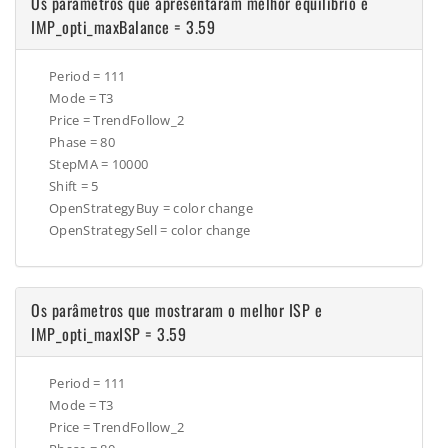
Os parâmetros que apresentaram melhor equilíbrio e
IMP_opti_maxBalance = 3.59
Period = 111
Mode = T3
Price =
TrendFollow_2
Phase = 80
StepMA = 10000
Shift = 5
OpenStrategyBuy =
color change
OpenStrategySell = color change
Os parâmetros que mostraram o melhor ISP e
IMP_opti_maxISP = 3.59
Period = 111
Mode = T3
Price =
TrendFollow_2