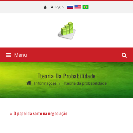
Login
Menu
Tteoria Da Probabilidade
Informações
/
Tteoria da probabilidade
O papel da sorte na negociação