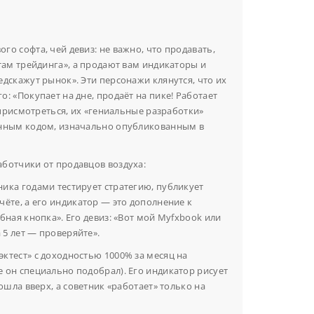
го софта, чей девиз: не важно, что продавать,
етам трейдинга», а продают вам индикаторы и
едскажут рынок». Эти персонажи клянутся, что их
: «Покупает на дне, продаёт на пике! Работает
и присмотреться, их «гениальные разработки»
анным кодом, изначально опубликованным в
ботчики от продавцов воздуха:
ика годами тестирует стратегию, публикует
чёте, а его индикатор — это дополнение к
бная кнопка». Его девиз: «Вот мой Myfxbook или
а 5 лет — проверяйте».
ктест» с доходностью 1000% за месяц на
 он специально подобрал). Его индикатор рисует
пошла вверх, а советник «работает» только на