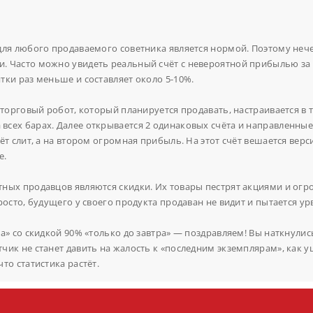
для любого продаваемого советника является нормой. Поэтому неч
 Часто можно увидеть реальный счёт с невероятной прибылью за п
тки раз меньше и составляет около 5-10%.
 торговый робот, который планируется продавать, настраивается в 
 всех барах. Далее открывается 2 одинаковых счёта и направленны
ёт слит, а на втором огромная прибыль. На этот счёт вешается верс
е.
тных продавцов являются скидки. Их товары пестрят акциями и ог
осто, будущего у своего продукта продаван не видит и пытается урв
а» со скидкой 90% «только до завтра» — поздравляем! Вы наткнулис
ик не станет давить на жалость к «последним экземплярам», как у
то статистика растёт.