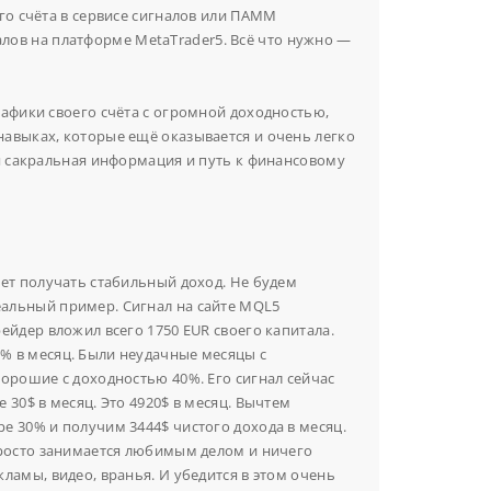
го счёта в сервисе сигналов или ПАММ
лов на платформе MetaTrader5. Всё что нужно —
рафики своего счёта с огромной доходностью,
навыках, которые ещё оказывается и очень легко
ся сакральная информация и путь к финансовому
ает получать стабильный доход. Не будем
альный пример. Сигнал на сайте MQL5
ейдер вложил всего 1750 EUR своего капитала.
% в месяц. Были неудачные месяцы с
хорошие с доходностью 40%. Его сигнал сейчас
 30$ в месяц. Это 4920$ в месяц. Вычтем
е 30% и получим 3444$ чистого дохода в месяц.
просто занимается любимым делом и ничего
ламы, видео, вранья. И убедится в этом очень