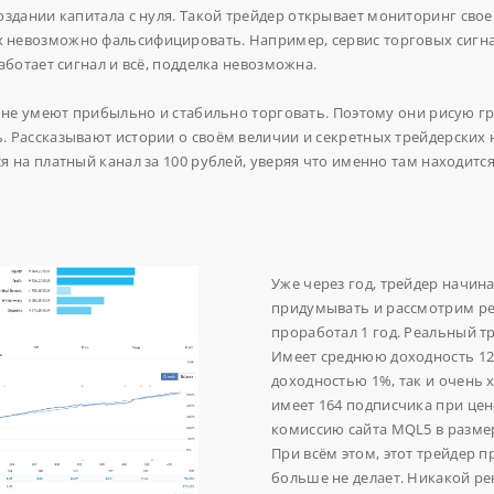
здании капитала с нуля.
Такой трейдер открывает мониторинг свое
 невозможно фальсифицировать. Например, сервис торговых сигна
аботает сигнал и всё, подделка невозможна.
о не умеют прибыльно и стабильно торговать. Поэтому они рисую г
 Рассказывают истории о своём величии и секретных трейдерских 
я на платный канал за 100 рублей, уверяя что именно там находит
Уже через год, трейдер начин
придумывать и рассмотрим ре
проработал 1 год. Реальный тр
Имеет среднюю доходность 12
доходностью 1%, так и очень 
имеет 164 подписчика при цене
комиссию сайта MQL5 в размер
При всём этом, этот трейдер 
больше не делает. Никакой рек