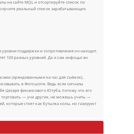
налы на сайте MQL и отсортируйте список по
олучите реальный список зарабатывающих
 уровни поддержки и сопротивления он находит.
ертят 100 разных уровней. Да и сам инфоцыган
асами (арендованными на час для съёмок),
рисовывать в Фотошопе. Ведь если сигналы
бя Цезаря финансового Ютуба, потому что его
ь торговать — учи других, не можешь учить —
лей, которые стоят как бутылка колы, но газируют