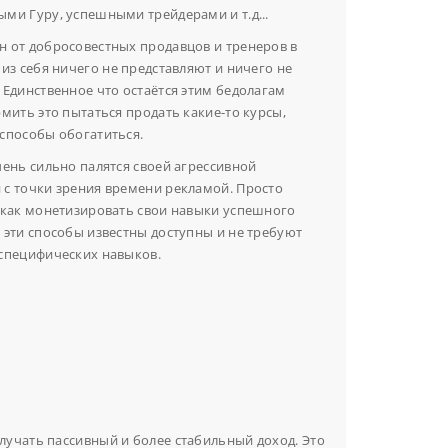
ми Гуру, успешными трейдерами и т.д...
н от добросовестных продавцов и тренеров в
из себя ничего не представляют и ничего не
 Единственное что остаётся этим бедолагам
рмить это пытаться продать какие-то курсы,
способы обогатиться.
чень сильно палятся своей агрессивной
 с точки зрения времени рекламой. Просто
 как монетизировать свои навыки успешного
 эти способы известны доступны и не требуют
 специфических навыков.
лучать пассивный и более стабильный доход. Это