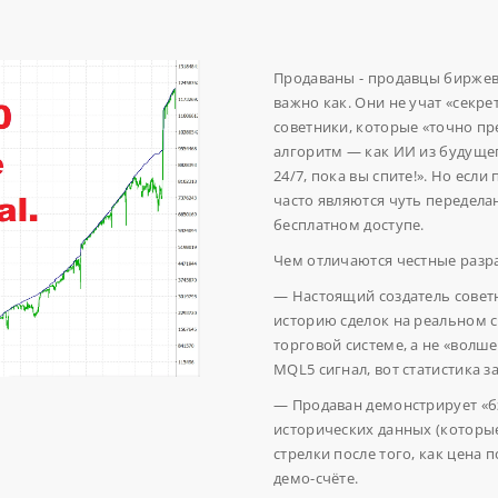
Продаваны - продавцы биржево
важно как. Они не учат «секр
советники, которые «точно пр
алгоритм — как ИИ из будущего
24/7, пока вы спите!». Но есл
часто являются чуть передел
бесплатном доступе.
Чем отличаются честные разра
— Настоящий создатель советн
историю сделок на реальном с
торговой системе, а не «волше
MQL5 сигнал, вот статистика з
— Продаван демонстрирует «бэ
исторических данных (которые
стрелки после того, как цена 
демо-счёте.