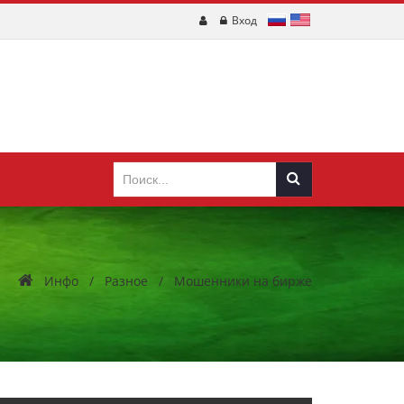
Вход
Инфо
/
Разное
/
Мошенники на бирже