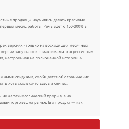
естные продавцы научились делать красивые
ервый месяц работы. Речь идёт о 150-300% в
трех версиях - только на восходящих месячных
е версии запускаются с максимально агрессивным
ия, настроенная на полноценной истории. А
ромными скидками, сообщается об ограничении
ать хоть сколько-то здесь и сейчас.
ь не на технологический прорыв, а на
шлый торговец на рынке. Его продукт — как