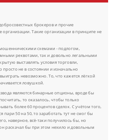
добросовестных брокеров и прочие
 организации. Такие организации в принципе не
о мошенническими схемами - подлогом,
мными реквотами, так и довольно легальными
крытую выставлять условия торговли,
р просто не в состоянии и изначально
 выиграть невозможно. То, что кажется лёгкой
ачивается ловушкой.
звода являются бинарные опционы, вроде бы
посчитать, то оказалось, чтобы только
ывать более 60 процентов сделок. С учётом того,
ся пари 50 на 50, то заработать тут не смог бы
его, наверное, всё-таки получилось бы, но
он раскачал бы при этом нехило и довольным