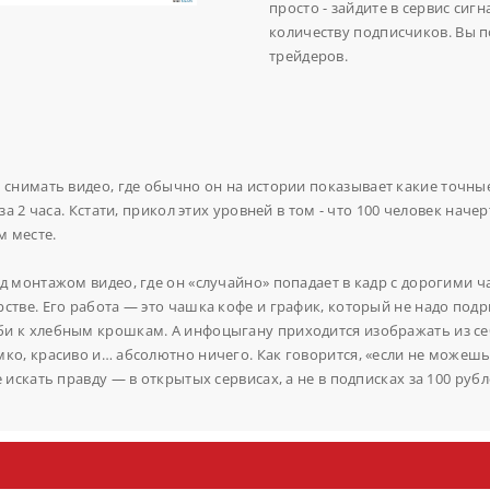
просто - зайдите в сервис сиг
количеству подписчиков.
Вы п
трейдеров.
 снимать видео, где обычно он на истории
показывает
какие точные
за 2 часа. Кстати, прикол этих уровней в том - что 100 человек нач
м месте.
д монтажом видео, где он «случайно» попадает в кадр с дорогими ч
стве. Его работа — это чашка кофе и график, который не надо под
би к хлебным крошкам. А инфоцыгану приходится изображать из се
мко, красиво и… абсолютно ничего. Как говорится, «если не можеш
 искать правду — в открытых сервисах, а не в подписках за 100 руб