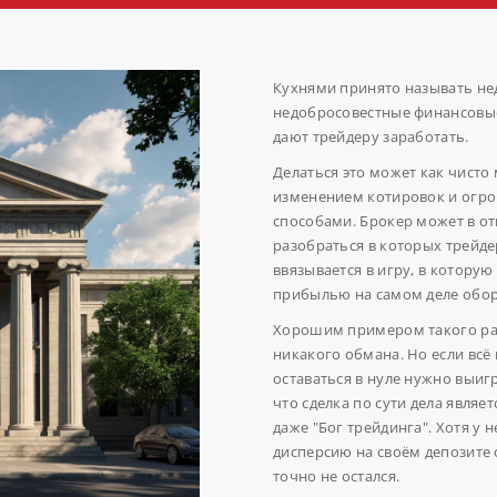
Кухнями принято называть не
недобросовестные финансовые
дают трейдеру заработать.
Делаться это может как чист
изменением котировок и огро
способами. Брокер может в от
разобраться в которых трейде
ввязывается в игру, в которую
прибылью на самом деле обор
Хорошим примером такого ра
никакого обмана. Но если всё 
оставаться в нуле нужно выигр
что сделка по сути дела являет
даже "Бог трейдинга". Хотя у н
дисперсию на своём депозите 
точно не остался.